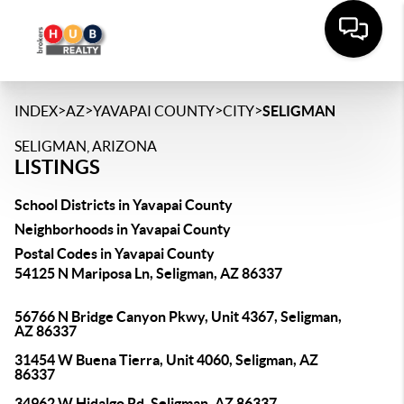
>
>
>
>
INDEX
AZ
YAVAPAI COUNTY
CITY
SELIGMAN
SELIGMAN, ARIZONA
LISTINGS
School Districts in Yavapai County
Neighborhoods in Yavapai County
Postal Codes in Yavapai County
54125 N Mariposa Ln, Seligman, AZ 86337
56766 N Bridge Canyon Pkwy, Unit 4367, Seligman,
AZ 86337
31454 W Buena Tierra, Unit 4060, Seligman, AZ
86337
34962 W Hidalgo Rd, Seligman, AZ 86337