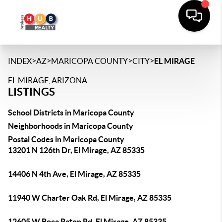
>
>
>
>
INDEX
AZ
MARICOPA COUNTY
CITY
EL MIRAGE
EL MIRAGE, ARIZONA
LISTINGS
School Districts in Maricopa County
Neighborhoods in Maricopa County
Postal Codes in Maricopa County
13201 N 126th Dr, El Mirage, AZ 85335
14406 N 4th Ave, El Mirage, AZ 85335
11940 W Charter Oak Rd, El Mirage, AZ 85335
12605 W Boca Raton Rd, El Mirage, AZ 85335